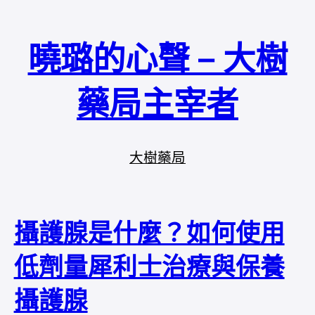
曉璐的心聲 – 大樹
藥局主宰者
大樹藥局
攝護腺是什麼？如何使用
低劑量犀利士治療與保養
攝護腺