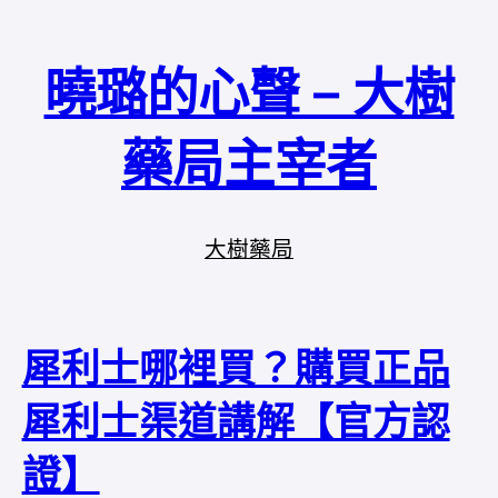
曉璐的心聲 – 大樹
藥局主宰者
大樹藥局
犀利士哪裡買？購買正品
犀利士渠道講解【官方認
證】