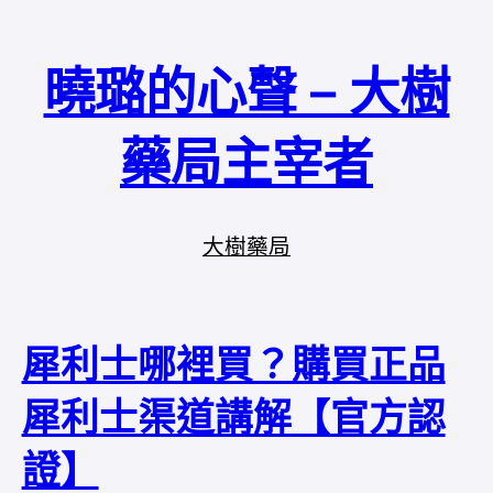
曉璐的心聲 – 大樹
藥局主宰者
大樹藥局
犀利士哪裡買？購買正品
犀利士渠道講解【官方認
證】