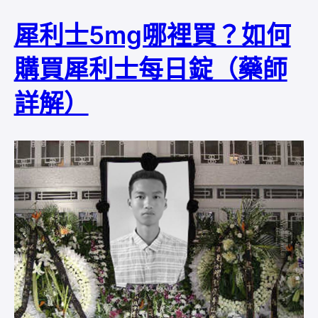
犀利士5mg哪裡買？如何
購買犀利士每日錠（藥師
詳解）