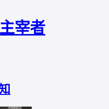
局主宰者
知