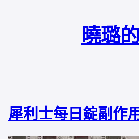
曉璐的
犀利士每日錠副作