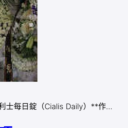
（Cialis Daily）**作…