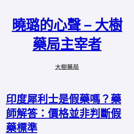
曉璐的心聲 – 大樹
藥局主宰者
大樹藥局
印度犀利士是假藥嗎？藥
師解答：價格並非判斷假
藥標準