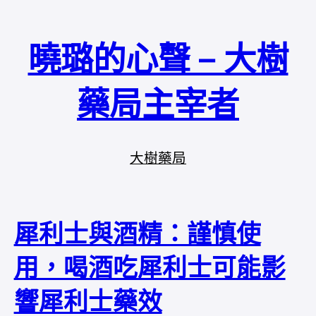
曉璐的心聲 – 大樹
藥局主宰者
大樹藥局
犀利士與酒精：謹慎使
用，喝酒吃犀利士可能影
響犀利士藥效