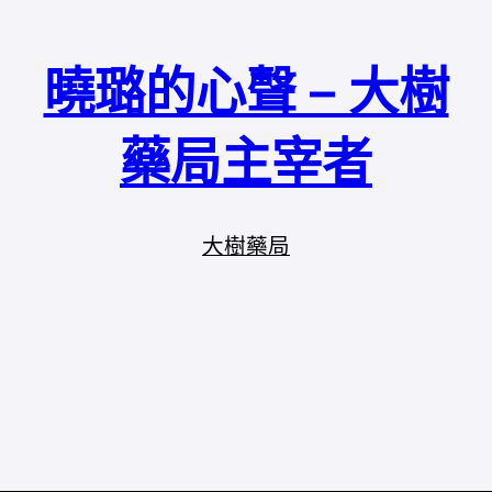
曉璐的心聲 – 大樹
藥局主宰者
大樹藥局