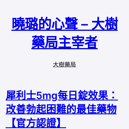
曉璐的心聲 – 大樹
藥局主宰者
大樹藥局
犀利士5mg每日錠效果：
改善勃起困難的最佳藥物
【官方認證】