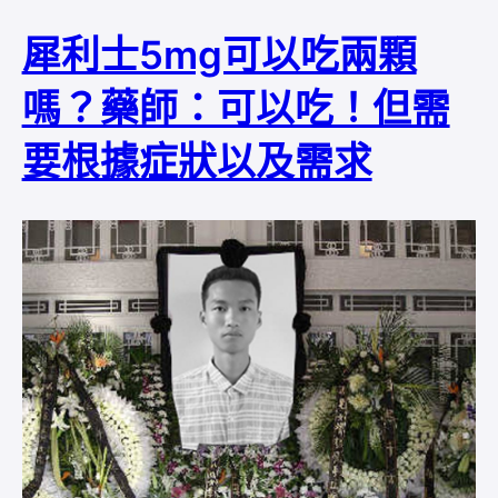
犀利士5mg可以吃兩顆
嗎？藥師：可以吃！但需
要根據症狀以及需求