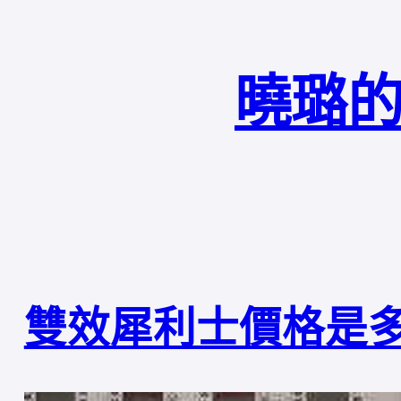
曉璐的
雙效犀利士價格是