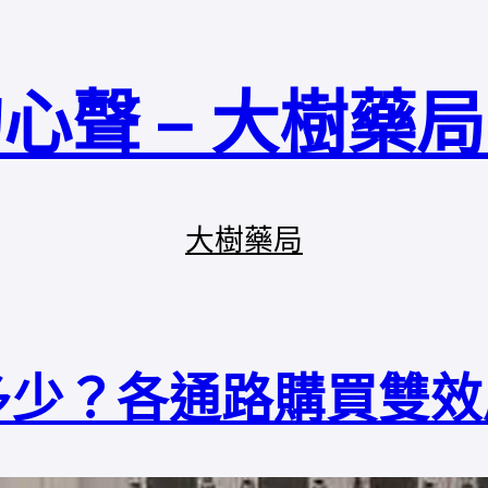
心聲 – 大樹藥
大樹藥局
多少？各通路購買雙效