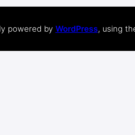
dly powered by
WordPress
, using t