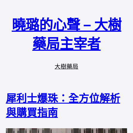
曉璐的心聲 – 大樹
藥局主宰者
大樹藥局
犀利士爆珠：全方位解析
與購買指南