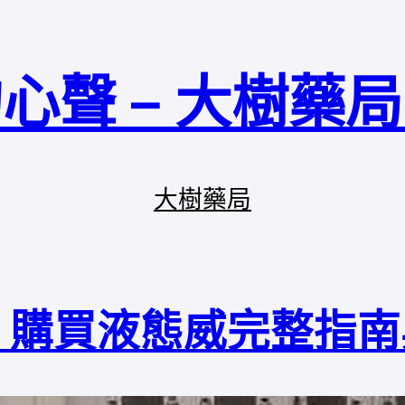
心聲 – 大樹藥
大樹藥局
？購買液態威完整指南