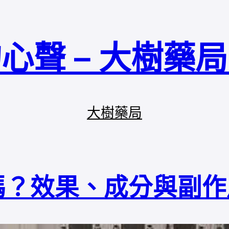
心聲 – 大樹藥
大樹藥局
嗎？效果、成分與副作