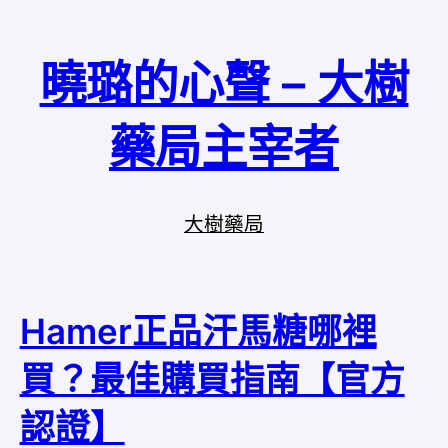
曉璐的心聲 – 大樹
藥局主宰者
大樹藥局
Hamer正品汗馬糖哪裡
買？最佳購買指南【官方
認證】