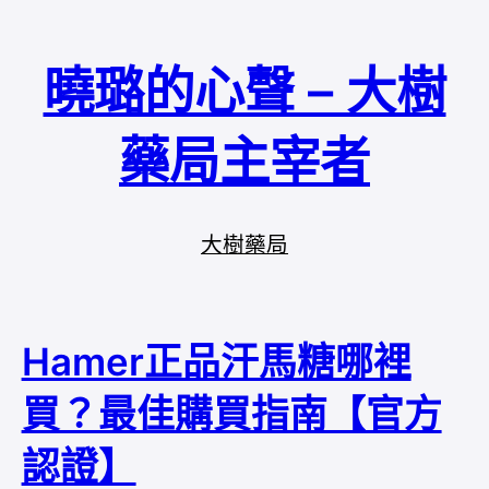
曉璐的心聲 – 大樹
藥局主宰者
大樹藥局
Hamer正品汗馬糖哪裡
買？最佳購買指南【官方
認證】