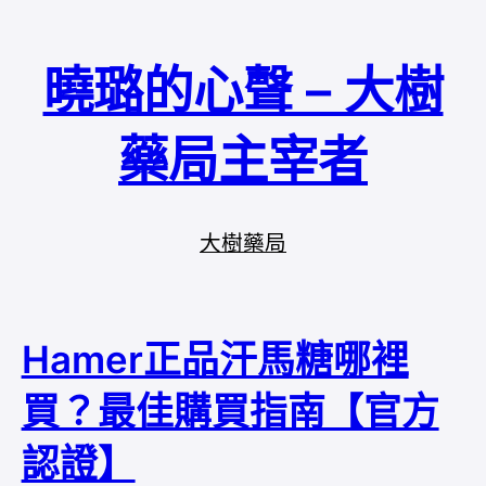
曉璐的心聲 – 大樹
藥局主宰者
大樹藥局
Hamer正品汗馬糖哪裡
買？最佳購買指南【官方
認證】