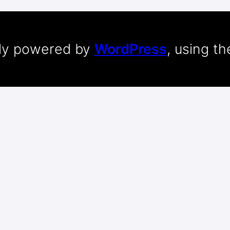
dly powered by
WordPress
, using t