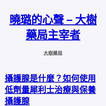
曉璐的心聲 – 大樹
藥局主宰者
大樹藥局
攝護腺是什麼？如何使用
低劑量犀利士治療與保養
攝護腺