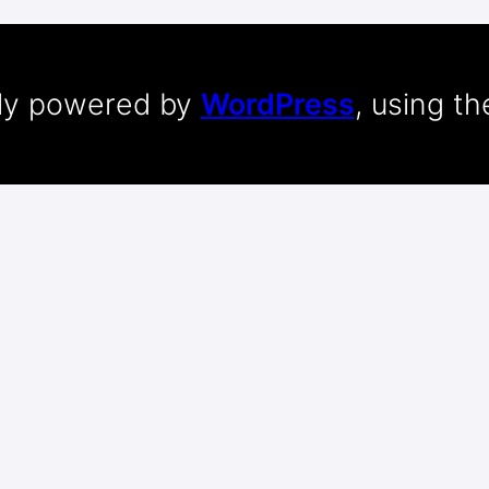
dly powered by
WordPress
, using t