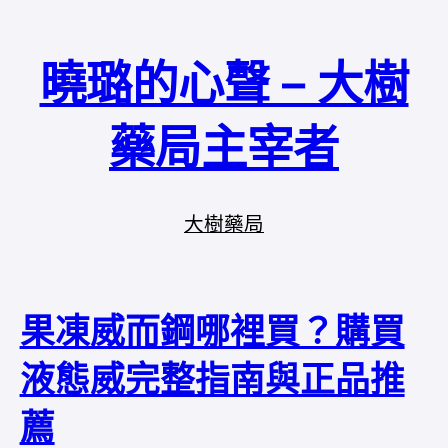
曉璐的心聲 – 大樹
藥局主宰者
大樹藥局
果凍威而鋼哪裡買？購買
液態威完整指南與正品推
薦