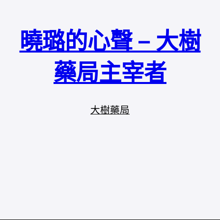
曉璐的心聲 – 大樹
藥局主宰者
大樹藥局