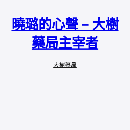
曉璐的心聲 – 大樹
藥局主宰者
大樹藥局