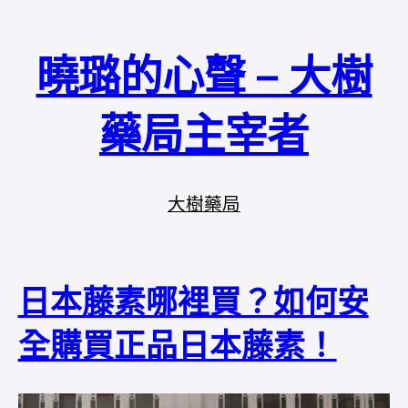
曉璐的心聲 – 大樹
藥局主宰者
大樹藥局
日本藤素哪裡買？如何安
全購買正品日本藤素！