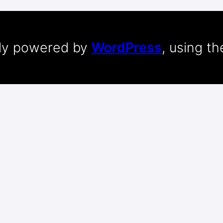
dly powered by
WordPress
, using t