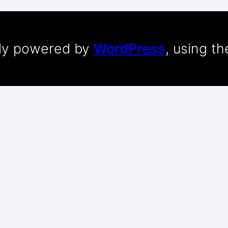
dly powered by
WordPress
, using t