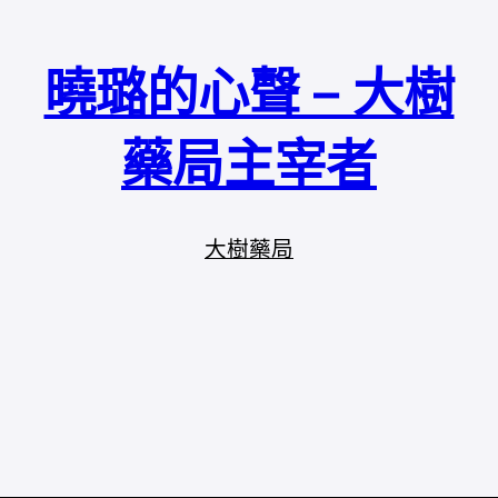
曉璐的心聲 – 大樹
藥局主宰者
大樹藥局