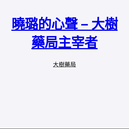
曉璐的心聲 – 大樹
藥局主宰者
大樹藥局