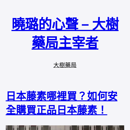
曉璐的心聲 – 大樹
藥局主宰者
大樹藥局
日本藤素哪裡買？如何安
全購買正品日本藤素！