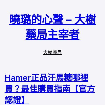
曉璐的心聲 – 大樹
藥局主宰者
大樹藥局
Hamer正品汗馬糖哪裡
買？最佳購買指南【官方
認證】