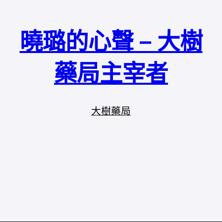
曉璐的心聲 – 大樹
藥局主宰者
大樹藥局