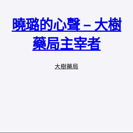
曉璐的心聲 – 大樹
藥局主宰者
大樹藥局