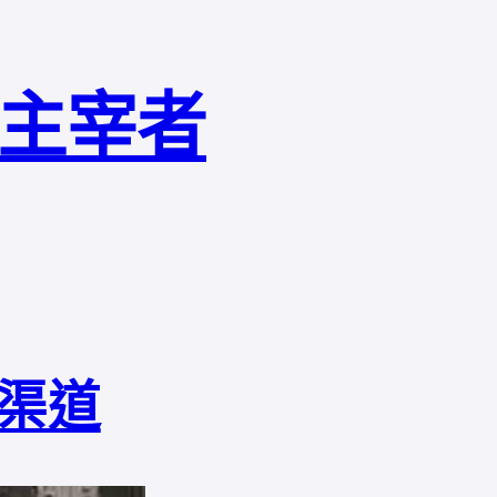
局主宰者
渠道