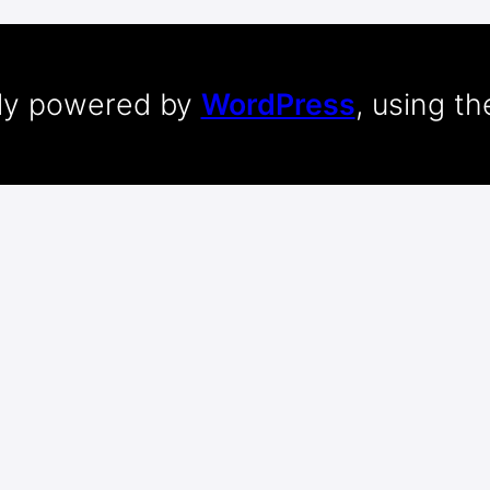
dly powered by
WordPress
, using t