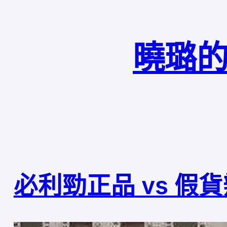
曉璐的
必利勁正品 vs 