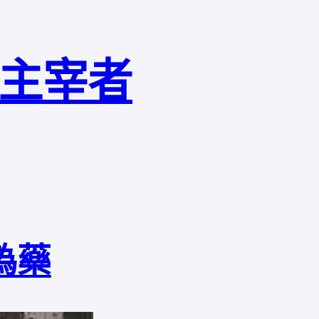
局主宰者
偽藥