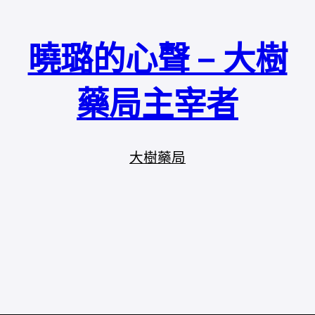
曉璐的心聲 – 大樹
藥局主宰者
大樹藥局