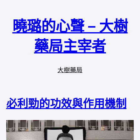
曉璐的心聲 – 大樹
藥局主宰者
大樹藥局
必利勁的功效與作用機制