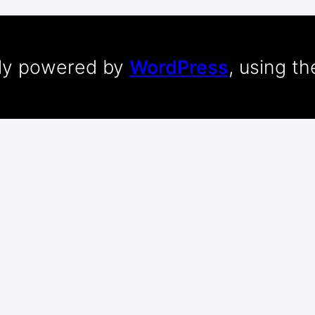
dly powered by
WordPress
, using t