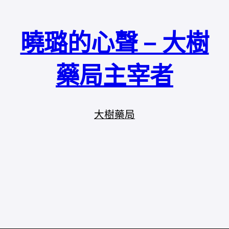
曉璐的心聲 – 大樹
藥局主宰者
大樹藥局