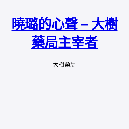
曉璐的心聲 – 大樹
藥局主宰者
大樹藥局