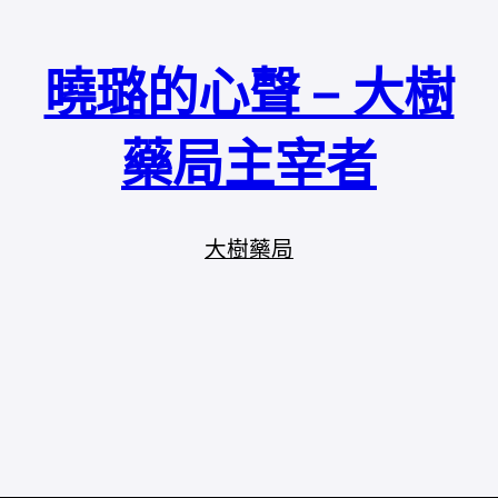
曉璐的心聲 – 大樹
藥局主宰者
大樹藥局