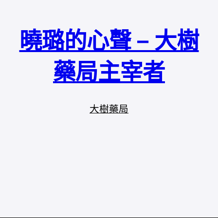
曉璐的心聲 – 大樹
藥局主宰者
大樹藥局