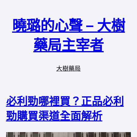
曉璐的心聲 – 大樹
藥局主宰者
大樹藥局
必利勁哪裡買？正品必利
勁購買渠道全面解析