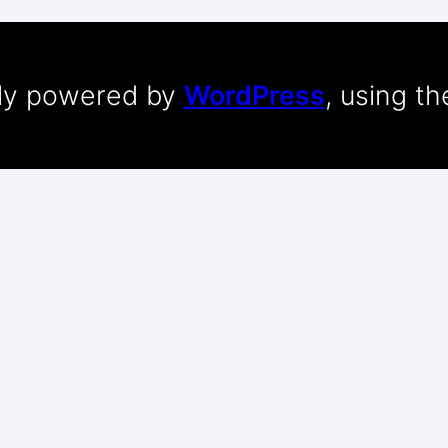
dly powered by
WordPress
, using t