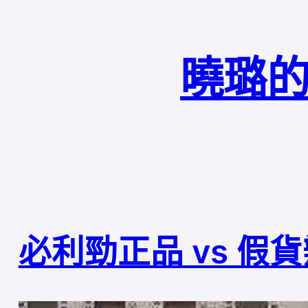
曉璐的
必利勁正品 vs 