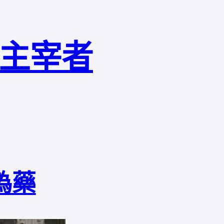
局主宰者
偽藥