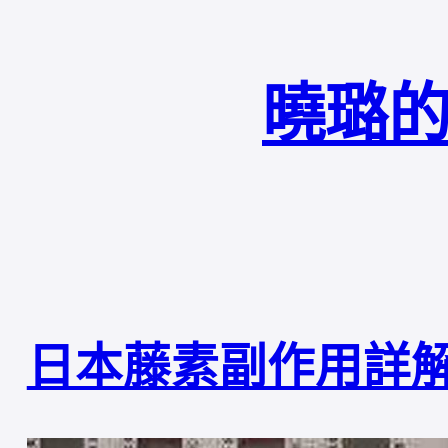
曉璐的
日本藤素副作用詳