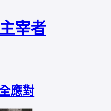
局主宰者
全應對