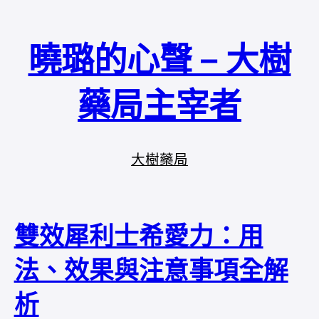
曉璐的心聲 – 大樹
藥局主宰者
大樹藥局
雙效犀利士希愛力：用
法、效果與注意事項全解
析