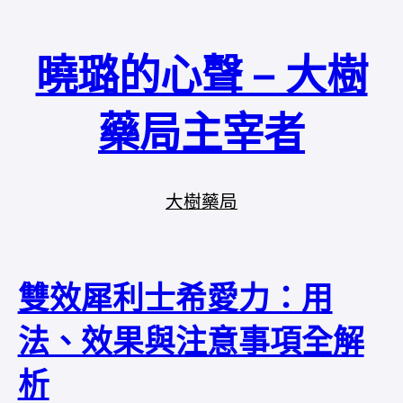
曉璐的心聲 – 大樹
藥局主宰者
大樹藥局
雙效犀利士希愛力：用
法、效果與注意事項全解
析