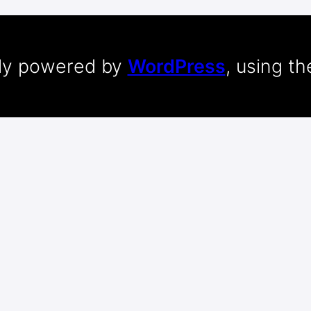
dly powered by
WordPress
, using t