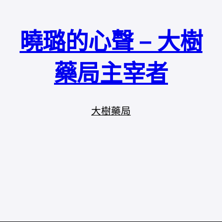
曉璐的心聲 – 大樹
藥局主宰者
大樹藥局